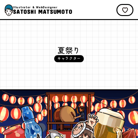
Illustrator & WebDesigner
SATOSHI MATSUMOTO
夏祭り
キャラクター